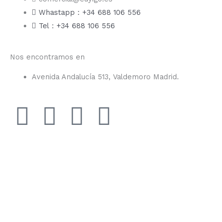
Whastapp：+34 688 106 556
Tel：+34 688 106 556
Nos encontramos en
Avenida Andalucía 513, Valdemoro Madrid.
F
I
Y
T
a
n
o
i
c
s
u
k
e
t
t
t
b
a
u
o