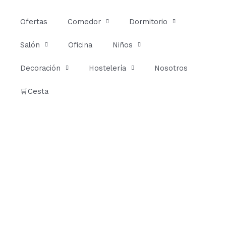
Ir
al
Ofertas
Comedor
Dormitorio
contenido
Salón
Oficina
Niños
Decoración
Hostelería
Nosotros
🛒Cesta