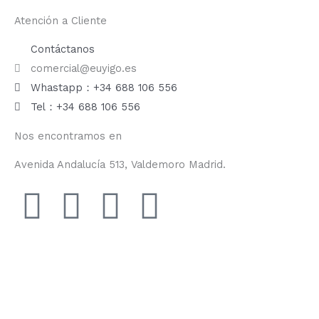
Atención a Cliente
Contáctanos
comercial@euyigo.es
Whastapp：+34 688 106 556
Tel：+34 688 106 556
Nos encontramos en
Avenida Andalucía 513, Valdemoro Madrid.
F
I
Y
T
a
n
o
i
c
s
u
k
e
t
t
t