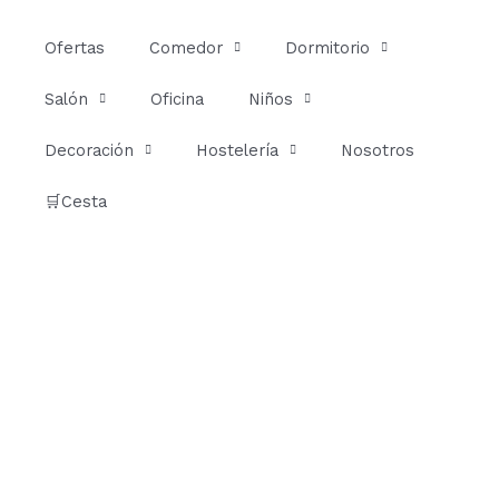
Ir
al
Ofertas
Comedor
Dormitorio
contenido
Salón
Oficina
Niños
Decoración
Hostelería
Nosotros
🛒Cesta