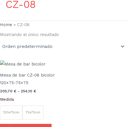
CZ-08
Home
»
CZ-08
Mostrando el único resultado
Rango
Este
de
producto
precios:
Mesa de bar CZ-08 bicolor
desde
tiene
205,70 €
120×75-75×75
múltiples
hasta
205,70
€
-
254,10
€
254,10 €
variantes.
Medida
Las
opciones
120x75cm
75x75cm
se
pueden