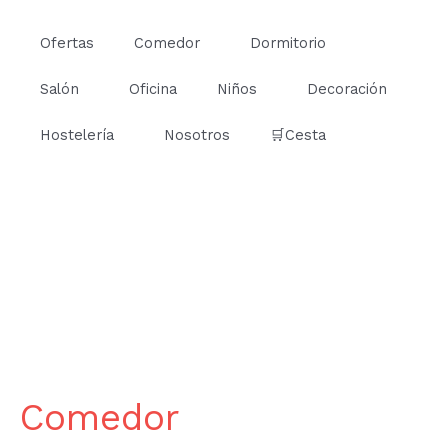
Ir
al
Ofertas
Comedor
Dormitorio
contenido
Salón
Oficina
Niños
Decoración
Hostelería
Nosotros
🛒Cesta
Comedor