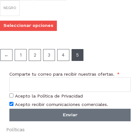
en
NEGRO
la
página
Seleccionar opciones
de
producto
←
1
2
3
4
5
Comparte tu correo para recibir nuestras ofertas.
Acepto la Política de Privacidad
Acepto recibir comunicaciones comerciales.
Enviar
Políticas