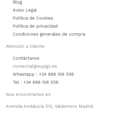
Blog
Aviso Legal
Política de Cookies
Política de privacidad
Condiciones generales de compra
Atención a Cliente
Contáctanos
comercial@euyigo.es
Whastapp：+34 688 106 556
Tel：+34 688 106 556
Nos encontramos en
Avenida Andalucía 513, Valdemoro Madrid.
F
I
Y
T