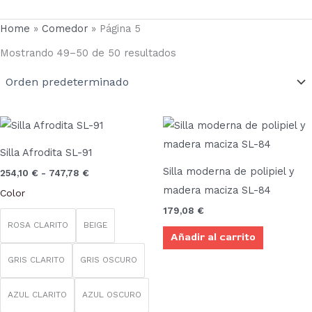
Home
»
Comedor
»
Página 5
Mostrando 49–50 de 50 resultados
Rango
Este
de
producto
precios:
Silla Afrodita SL-91
desde
tiene
254,10 €
Silla moderna de polipiel y
254,10
€
-
747,78
€
múltiples
hasta
madera maciza SL-84
Color
747,78 €
variantes.
179,08
€
Las
ROSA CLARITO
BEIGE
Añadir al carrito
opciones
se
GRIS CLARITO
GRIS OSCURO
pueden
elegir
AZUL CLARITO
AZUL OSCURO