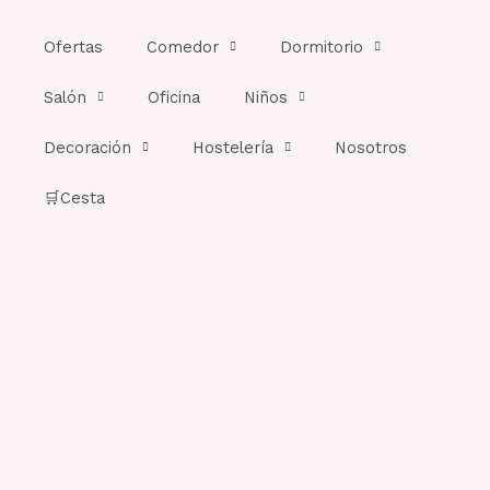
Ir
al
Ofertas
Comedor
Dormitorio
contenido
Salón
Oficina
Niños
Decoración
Hostelería
Nosotros
🛒Cesta