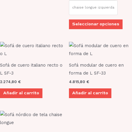
elegi
chaise longue izquierda
en
la
Seleccionar opciones
pági
de
prod
Sofá de cuero italiano recto o
Sofá modular de cuero en
L SF-3
forma de L SF-33
2.274,80
€
4.815,80
€
Añadir al carrito
Añadir al carrito