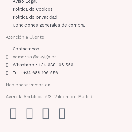
Aviso Legal
Política de Cookies
Política de privacidad
Condiciones generales de compra
Atención a Cliente
Contáctanos
comercial@euyigo.es
Whastapp：+34 688 106 556
Tel：+34 688 106 556
Nos encontramos en
Avenida Andalucía 513, Valdemoro Madrid.
F
I
Y
T
a
n
o
i