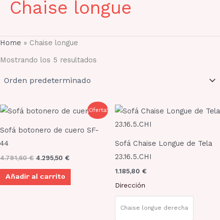
Chaise longue
Home
»
Chaise longue
Mostrando los 5 resultados
El
El
Este
¡Oferta!
precio
precio
prod
original
actual
Sofá botonero de cuero SF-
era:
es:
tien
4.791,60 €.
4.295,50 €.
44
Sofá Chaise Longue de Tela
múlt
23.16.5.CHI
4.791,60
€
4.295,50
€
vari
1.185,80
€
Añadir al carrito
Las
Dirección
opci
se
Chaise longue derecha
pue