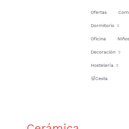
Ir
al
Ofertas
Com
contenido
Dormitorio
Oficina
Niño
Decoración
Hostelería
🛒Cesta
Cerámica