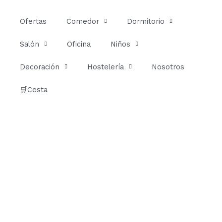
Ir
al
Ofertas
Comedor
Dormitorio
contenido
Salón
Oficina
Niños
Decoración
Hostelería
Nosotros
🛒Cesta