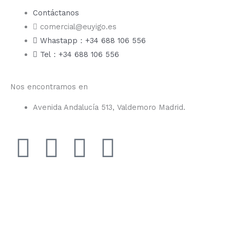
Contáctanos
comercial@euyigo.es
Whastapp：+34 688 106 556
Tel：+34 688 106 556
Nos encontramos en
Avenida Andalucía 513, Valdemoro Madrid.
F
I
Y
T
a
n
o
i
c
s
u
k
e
t
t
t