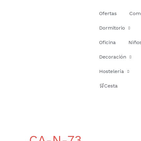
Ir
al
Ofertas
Com
contenido
Dormitorio
Oficina
Niño
Decoración
Hostelería
🛒Cesta
CA-N-73