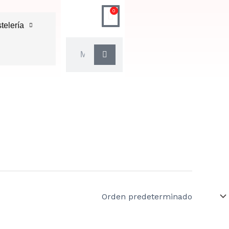
0
Carrito
telería
Buscar