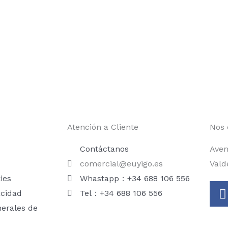
Atención a Cliente
Nos 
Contáctanos
Aven
comercial@euyigo.es
Vald
ies
Whastapp：+34 688 106 556
acidad
Tel：+34 688 106 556
nerales de