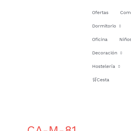
Ir
al
Ofertas
Com
contenido
Dormitorio
Oficina
Niño
Decoración
Hostelería
🛒Cesta
CA-M-81