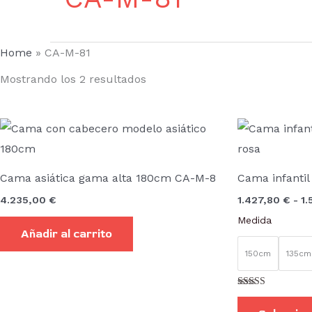
Home
»
CA-M-81
Mostrando los 2 resultados
Cama asiática gama alta 180cm CA-M-8
Cama infantil
4.235,00
€
1.427,80
€
-
1
Medida
Añadir al carrito
150cm
135cm
Valorado con
5.00