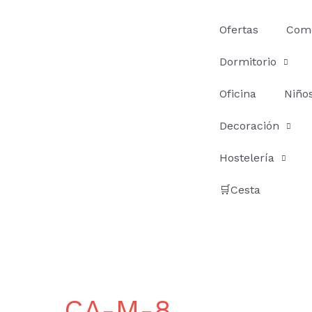
Ir
al
Ofertas
Com
contenido
Dormitorio
Oficina
Niño
Decoración
Hostelería
🛒Cesta
CA-M-8