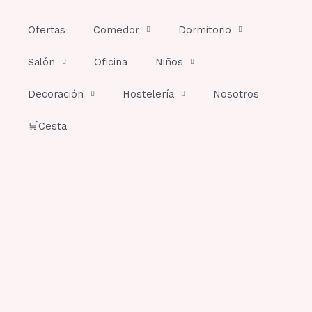
Ir
al
Ofertas
Comedor
Dormitorio
contenido
Salón
Oficina
Niños
Decoración
Hostelería
Nosotros
🛒Cesta