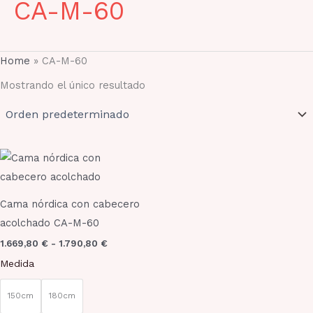
CA-M-60
Home
»
CA-M-60
Mostrando el único resultado
Rango
Este
de
producto
precios:
desde
tiene
1.669,80 €
Cama nórdica con cabecero
múltiples
hasta
acolchado CA-M-60
1.790,80 €
variantes.
1.669,80
€
-
1.790,80
€
Las
Medida
opciones
se
150cm
180cm
pueden