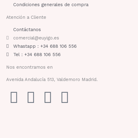
Condiciones generales de compra
Atención a Cliente
Contáctanos
comercial@euyigo.es
Whastapp：+34 688 106 556
Tel：+34 688 106 556
Nos encontramos en
Avenida Andalucía 513, Valdemoro Madrid.
F
I
Y
T
a
n
o
i
c
s
u
k