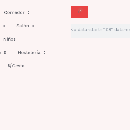
0
Carrito
Comedor
Salón
Buscar
Niños
n
Hostelería
🛒Cesta