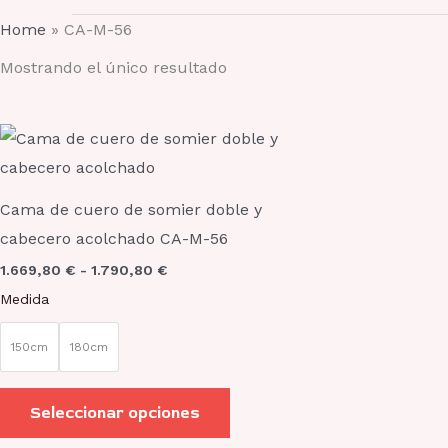
Home
»
CA-M-56
Mostrando el único resultado
Rango
Este
de
producto
precios:
desde
tiene
1.669,80 €
Cama de cuero de somier doble y
hasta
múltiples
cabecero acolchado CA-M-56
1.790,80 €
variantes.
1.669,80
€
-
1.790,80
€
Las
Medida
opciones
se
150cm
180cm
pueden
elegir
Seleccionar opciones
en