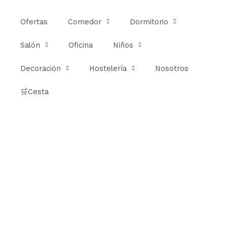
Ir
al
Ofertas
Comedor
Dormitorio
contenido
Salón
Oficina
Niños
Decoración
Hostelería
Nosotros
🛒Cesta