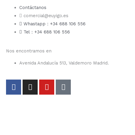
Contáctanos
comercial@euyigo.es
Whastapp：+34 688 106 556
Tel：+34 688 106 556
Nos encontramos en
Avenida Andalucía 513, Valdemoro Madrid.
F
I
Y
T
a
n
o
i
c
s
u
k
e
t
t
t
b
a
u
o
o
g
b
k
o
r
e