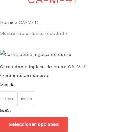
Home
»
CA-M-41
Mostrando el único resultado
Rango
Este
de
producto
precios:
Cama doble inglesa de cuero CA-M-41
desde
tiene
1.548,80 €
1.548,80
€
-
1.669,80
€
hasta
múltiples
1.669,80 €
Medida
variantes.
Las
150cm
180cm
opciones
se
Valorado con
5.00
pueden
Seleccionar opciones
de 5
elegir