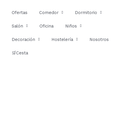
Ir
al
Ofertas
Comedor
Dormitorio
contenido
Salón
Oficina
Niños
Decoración
Hostelería
Nosotros
🛒Cesta