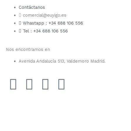
Contáctanos
comercial@euyigo.es
Whastapp：+34 688 106 556
Tel：+34 688 106 556
Nos encontramos en
Avenida Andalucía 513, Valdemoro Madrid.
F
I
Y
T
a
n
o
i
c
s
u
k
e
t
t
t