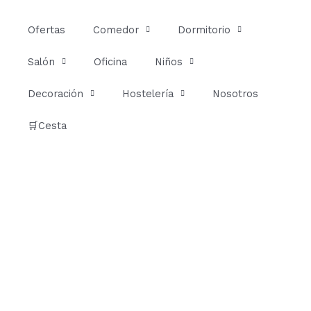
Ir
al
Ofertas
Comedor
Dormitorio
contenido
Salón
Oficina
Niños
Decoración
Hostelería
Nosotros
🛒Cesta