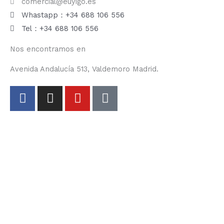
comercial@euyigo.es
Whastapp：+34 688 106 556
Tel：+34 688 106 556
Nos encontramos en
Avenida Andalucía 513, Valdemoro Madrid.
F
I
Y
T
a
n
o
i
c
s
u
k
e
t
t
t
b
a
u
o
o
g
b
k
o
r
e
k
a
-
m
f