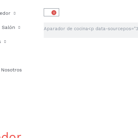
edor
0
Carrito
Buscar
Salón
s
Nosotros
edor