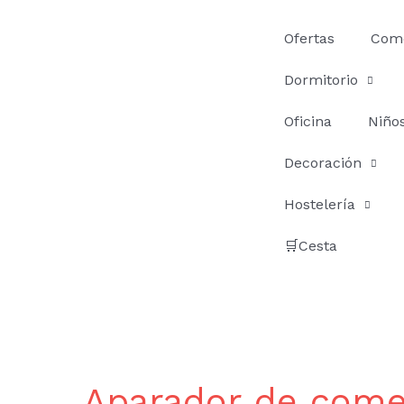
Ir
al
Ofertas
Com
contenido
Dormitorio
Oficina
Niño
Decoración
Hostelería
🛒Cesta
Aparador de com