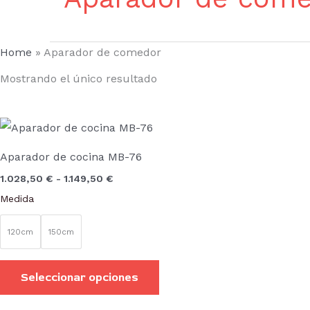
Home
»
Aparador de comedor
Mostrando el único resultado
Rango
Este
de
producto
precios:
Aparador de cocina MB-76
desde
tiene
1.028,50 €
1.028,50
€
-
1.149,50
€
hasta
múltiples
1.149,50 €
Medida
variantes.
Las
120cm
150cm
opciones
se
Seleccionar opciones
pueden
elegir