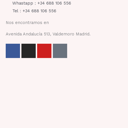
Whastapp：+34 688 106 556
Tel：+34 688 106 556
Nos encontramos en
Avenida Andalucía 513, Valdemoro Madrid.
F
I
Y
T
a
n
o
i
c
s
u
k
e
t
t
t
b
a
u
o
o
g
b
k
o
r
e
k
a
-
m
f