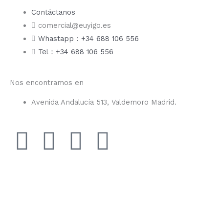
Contáctanos
comercial@euyigo.es
Whastapp：+34 688 106 556
Tel：+34 688 106 556
Nos encontramos en
Avenida Andalucía 513, Valdemoro Madrid.
F
I
Y
T
a
n
o
i
c
s
u
k
e
t
t
t