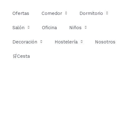
Ir
al
Ofertas
Comedor
Dormitorio
contenido
Salón
Oficina
Niños
Decoración
Hostelería
Nosotros
🛒Cesta