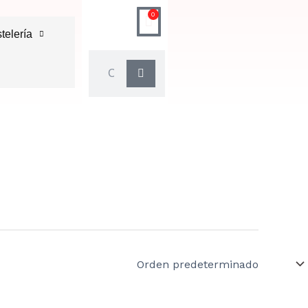
0
Carrito
telería
Buscar