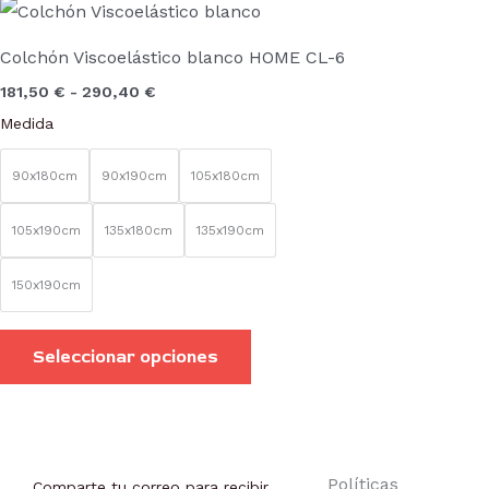
Rango
Este
de
producto
precios:
Colchón Viscoelástico blanco HOME CL-6
desde
tiene
181,50 €
181,50
€
-
290,40
€
hasta
múltiples
290,40 €
Medida
variantes.
Las
90x180cm
90x190cm
105x180cm
opciones
se
105x190cm
135x180cm
135x190cm
pueden
150x190cm
elegir
en
Seleccionar opciones
la
página
de
producto
Políticas
Comparte tu correo para recibir