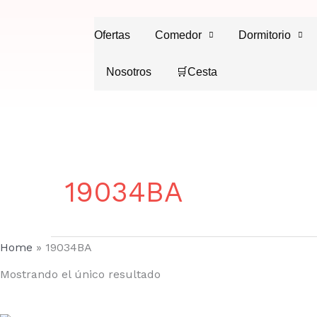
Ir
al
Ofertas
Comedor
Dormitorio
contenido
Nosotros
🛒Cesta
19034BA
Home
»
19034BA
Mostrando el único resultado