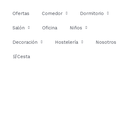
Ir
al
Ofertas
Comedor
Dormitorio
contenido
Salón
Oficina
Niños
Decoración
Hostelería
Nosotros
🛒Cesta