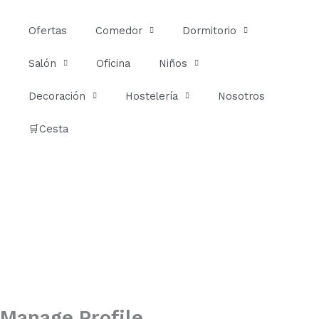
Ir
al
Ofertas
Comedor
Dormitorio
contenido
Salón
Oficina
Niños
Decoración
Hostelería
Nosotros
🛒Cesta
Manage Profile