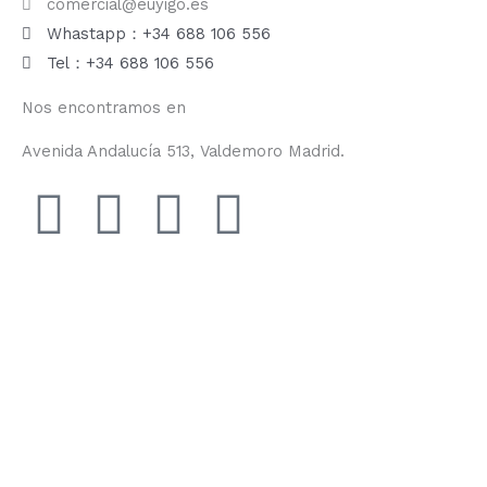
comercial@euyigo.es
Whastapp：+34 688 106 556
Tel：+34 688 106 556
Nos encontramos en
Avenida Andalucía 513, Valdemoro Madrid.
F
I
Y
T
a
n
o
i
c
s
u
k
e
t
t
t
b
a
u
o
o
g
b
k