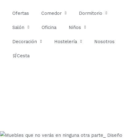
Ir
al
Ofertas
Comedor
Dormitorio
contenido
Salón
Oficina
Niños
Decoración
Hostelería
Nosotros
🛒Cesta